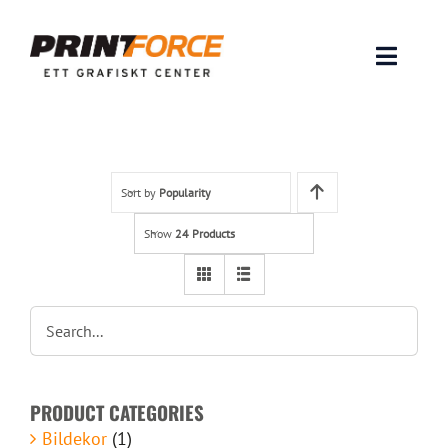
Skip
to
content
Toggle
Naviga
Produkter
INSPIRATION
Sort by
Popularity
Show
24 Products
FAQ & Tips
Lämna original & filer
Om oss
PRODUCT CATEGORIES
Kontakt
Bildekor
(1)