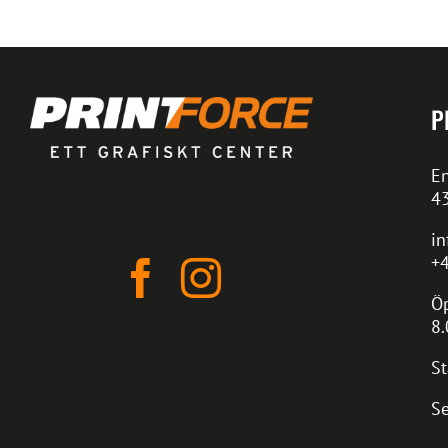
P
En
4
in
+4
Öp
8.
St
Se