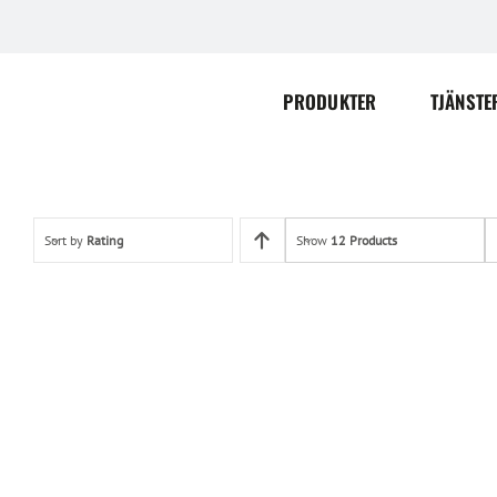
Skip
to
content
PRODUKTER
TJÄNSTE
Sort by
Rating
Show
12 Products