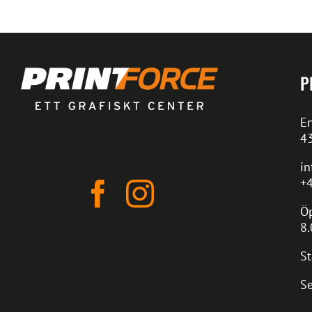
P
En
4
in
+4
Öp
8.
St
Se