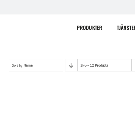
Skip
to
content
PRODUKTER
TJÄNSTE
Sort by
Name
Show
12 Products