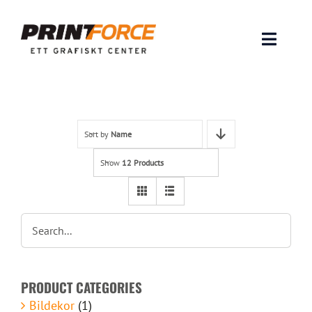
Skip
to
content
Toggle
Naviga
Produkter
INSPIRATION
Sort by
Name
Show
12 Products
FAQ & Tips
Lämna original & filer
Om oss
PRODUCT CATEGORIES
Kontakt
Bildekor
(1)